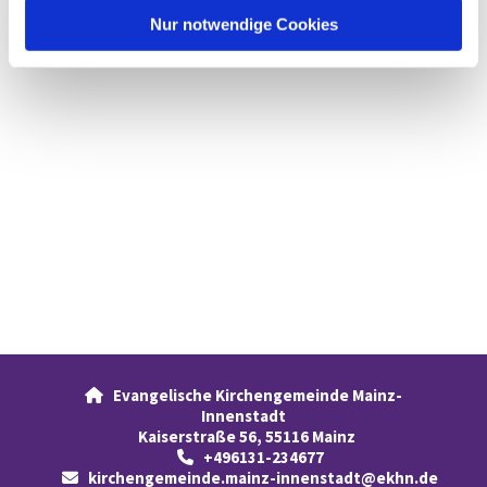
l
Nur notwendige Cookies
Evangelische Kirchengemeinde Mainz-

Innenstadt
Kaiserstraße 56, 55116 Mainz
+496131-234677

kirchengemeinde.mainz-innenstadt@ekhn.de
