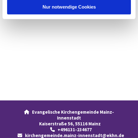
l
Nur notwendige Cookies
Evangelische Kirchengemeinde Mainz-

Innenstadt
Kaiserstraße 56, 55116 Mainz
+496131-234677

kirchengemeinde.mainz-innenstadt@ekhn.de
