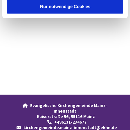
l
Nur notwendige Cookies
Evangelische Kirchengemeinde Mainz-

Innenstadt
Kaiserstraße 56, 55116 Mainz
+496131-234677

kirchengemeinde.mainz-innenstadt@ekhn.de
