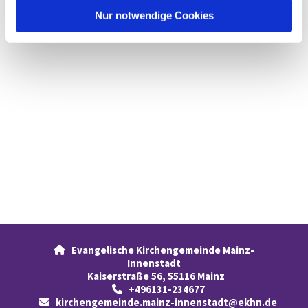
l
Nur notwendige Cookies
Evangelische Kirchengemeinde Mainz-

Innenstadt
Kaiserstraße 56, 55116 Mainz
+496131-234677

kirchengemeinde.mainz-innenstadt@ekhn.de
