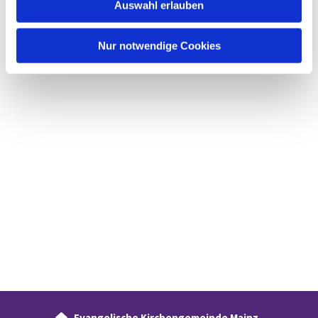
Auswahl erlauben
a
h
l
Nur notwendige Cookies
Evangelische Kirchengemeinde Mainz-
